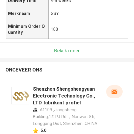
Delivery Time
4-5 weeks
Merknaam
SSY
Minimum Order Q
100
uantity
Bekijk meer
ONGEVEER ONS
Shenzhen Shengshengyuan
Electronic Technology Co.,
LTD fabrikant profiel
A1109 ,Jiangsheng
Building,1# PJ Rd ，Nanwan Str,
Longgang Dist, Shenzhen ,CHINA
5.0