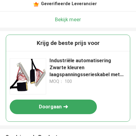
Geverifieerde Leverancier
Bekijk meer
Krijg de beste prijs voor
Industriële automatisering
Zwarte kleuren
laagspanningsserieskabel met
LVDS-connectortype
MOQ： 100
Doorgaan