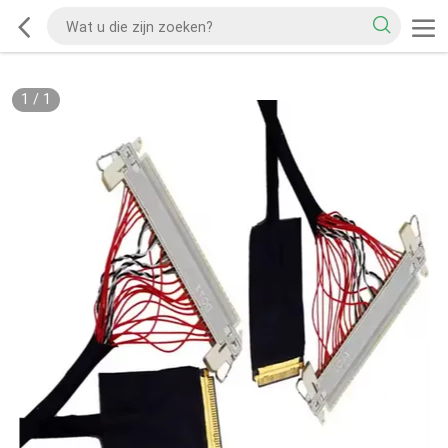
1
/
1