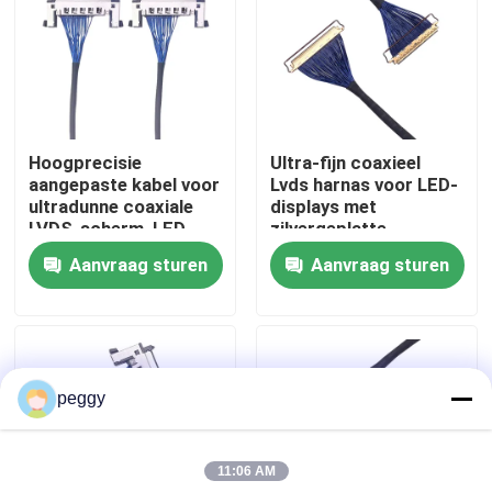
Fabrieksreis
Kwaliteitscontrole
Hoogprecisie
Ultra-fijn coaxieel
aangepaste kabel voor
Lvds harnas voor LED-
Contacteer ons
ultradunne coaxiale
displays met
LVDS-scherm, LED-
zilvergeplatte
scherm verzilverde
vergrendeling,
Aanvraag sturen
Aanvraag sturen
nieuws
draadoplossingen
betrouwbare
producenten van
draadharnassen
Draadboom
peggy
op maat gemaakte kabelsamenstelling
11:06 AM
LVDS-kabels