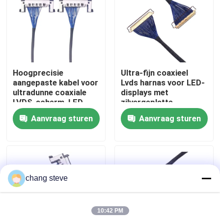
Fabrieksreis
Kwaliteitscontrole
Hoogprecisie
Ultra-fijn coaxieel
aangepaste kabel voor
Lvds harnas voor LED-
Contacteer ons
ultradunne coaxiale
displays met
LVDS-scherm, LED-
zilvergeplatte
scherm verzilverde
vergrendeling,
Aanvraag sturen
Aanvraag sturen
nieuws
draadoplossingen
betrouwbare
producenten van
draadharnassen
Draadboom
chang steve
op maat gemaakte kabelsamenstelling
10:42 PM
LVDS-kabels