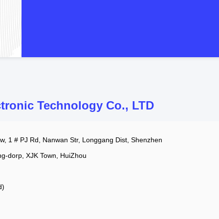
ronic Technology Co., LTD
, 1 # PJ Rd, Nanwan Str, Longgang Dist, Shenzhen
ng-dorp, XJK Town, HuiZhou
d)