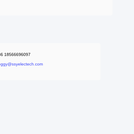
86 18566696097
eggy@ssyelectech.com