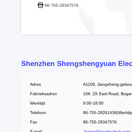
86-755-28347576
Shenzhen Shengshengyuan Elect
Adres
A1109, Jiangsheng-gebouw
Fabrieksadres
10#, ZK East Road, Boga
Werktijd
9:00-18:00
Telefoon
86-755-28261438(Werktij
Fax
86-755-28347576
E-mail
James@ssyelectech.com