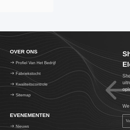
OVER ONS
S
Profiel Van Het Bedrijf
El
Fabriekstocht
She
uit
Kwaliteitscontrole
opl
Sitemap
kla
We 
EVENEMENTEN
Nieuws