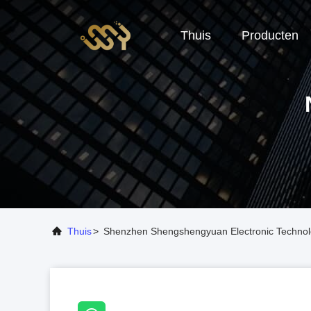
Thuis
Producten
Thuis
>
Shenzhen Shengshengyuan Electronic Technol