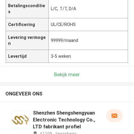
Betalingsconditie
L/C, T/T, D/A
s
Certificering
UL/CE/ROHS
Levering vermoge
99999/maand
n
Levertijd
3-5 weken
Bekijk meer
ONGEVEER ONS
Shenzhen Shengshengyuan
Electronic Technology Co.,
LTD fabrikant profiel
A1109 ,Jiangsheng