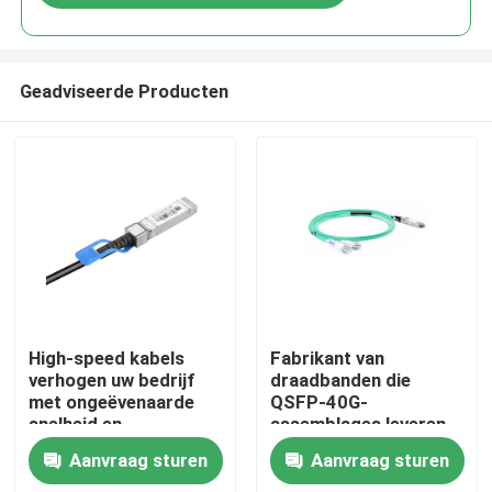
Geadviseerde Producten
Thuis
High-speed kabels
Fabrikant van
verhogen uw bedrijf
draadbanden die
met ongeëvenaarde
QSFP-40G-
Producten
snelheid en
assemblages leveren
betrouwbaarheid
met een precisie-
Aanvraag sturen
Aanvraag sturen
Perfecte keuze voor
aangepaste
Over ons
een veeleisende
kabelontwerp.