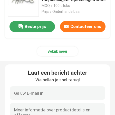
het ontwerpen van aangepaste
MOQ：100 stuks
kabels van een betrouwbare
Prijs：Onderhandelbaar
Medische kabels
fabrikant van medische kabels
voor EKG, echografie en
Beste prijs
Contacteer ons
infusiebewakingsapparatuur.
Hoge Snelheid Kabels
Andere Kabels
Bekijk meer
Laat een bericht achter
We bellen je snel terug!