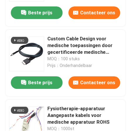
Beste prijs
Contacteer ons
Custom Cable Design voor
medische toepassingen door
gecertificeerde medische
kabelfabrikant.
MOQ：100 stuks
Prijs：Onderhandelbaar
Beste prijs
Contacteer ons
Thuis
Fysiotherapie-apparatuur
Producten
Aangepaste kabels voor
medische apparatuur ROHS
Over ons
MOQ：1000st