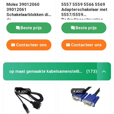
Molex 39012060
5557 5559 5566 5569
39012061
Adapterschakelaar met
Schakelaarblokken die
5557/5559
de
Bedradingsuitrusting
Schakelaarhuisvesting
Beste prijs
Beste prijs
huisvesten van de
Draaduitrusting
Contacteer ons
Contacteer ons
op maat gemaakte kabelsamenstelling
(173)