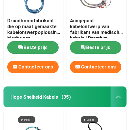
Draadboomfabrikant
Aangepast
die op maat gemaakte
kabelontwerp van
kabelontwerpoplossingen
fabrikant van medische
biedt voor
kabels | Premium
hoogwaardige
fabrikant van
Beste prijs
Beste prijs
medische
kabelbomen voor
toepassingen als een
geavanceerde
vertrouwde fabrikant
gezondheidszorgoplossing
Contacteer ons
Contacteer ons
van medische kabels
waaronder ECG,
echografie en
connectiviteit voor
infusiepompen
Hoge Snelheid Kabels
(35)