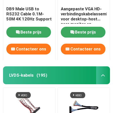
DB9 Male USB to
Aangepaste VGA HD-
RS232 Cable 0.1M-
verbindingskabelassembla
50M 4K 120Hz Support
voor desktop-host
naar monitor en
projector, geleverd
Beste prijs
Beste prijs
door fabrikanten van
kabelbomen
Contacteer ons
Contacteer ons
LVDS-kabels
(195)