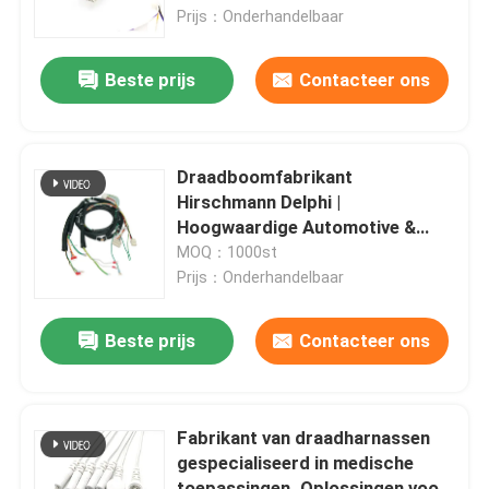
Prijs：Onderhandelbaar
Fabrieksreis
Beste prijs
Contacteer ons
Kwaliteitscontrole
Draadboomfabrikant
Contacteer ons
Hirschmann Delphi |
Hoogwaardige Automotive &
Medische Draadboom OEM ODM
MOQ：1000st
nieuws
Aangepast Kabelontwerp
Prijs：Onderhandelbaar
Draadboom
Beste prijs
Contacteer ons
op maat gemaakte kabelsamenstelling
Fabrikant van draadharnassen
gespecialiseerd in medische
LVDS-kabels
toepassingen. Oplossingen voor