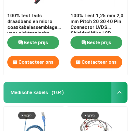
100% test Lvds
100% Test 1,25 mm 2,0
draadband en micro
mm Pitch 20 30 40 Pin
coaxkabelassemblage
Connector LVDS
voor elektronische
Shielded Wire LCD
apparatuur
Display Cable Assembly
Beste prijs
Beste prijs
Contacteer ons
Contacteer ons
Medische kabels
(104)