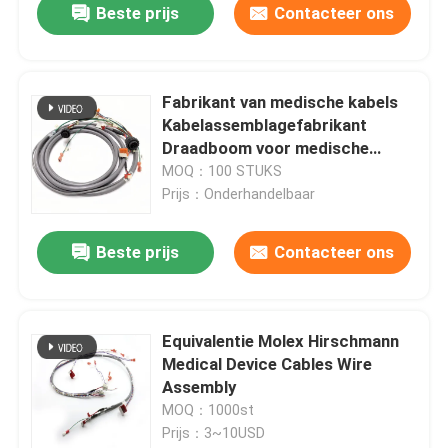
Beste prijs
Contacteer ons
Fabrikant van medische kabels
Kabelassemblagefabrikant
Draadboom voor medische
apparatuur en huishoudelijke
MOQ：100 STUKS
apparaten Aangepast
Prijs：Onderhandelbaar
kabelontwerp
Beste prijs
Contacteer ons
Equivalentie Molex Hirschmann
Medical Device Cables Wire
Assembly
MOQ：1000st
Prijs：3~10USD