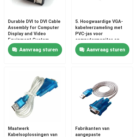
Durable DVI to DVI Cable
5. Hoogwaardige VGA-
Assembly for Computer
kabelverzameling met
Display and Video
PVC-jas voor
Equipment Custom
computermonitor en
Cable Wire Harness
projector, Custom Cable
Aanvraag sturen
Aanvraag sturen
Manufacturers
Wire Harness
Manufacturers
Thuis
Producten
Maatwerk
Fabrikanten van
Kabelsoplossingen van
aangepaste
Over ons