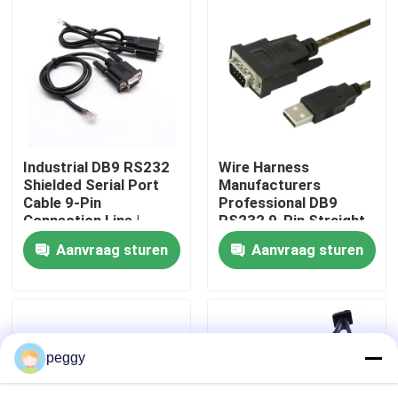
Fabrieksreis
Kwaliteitscontrole
Contacteer ons
Industrial DB9 RS232
Wire Harness
Shielded Serial Port
Manufacturers
Cable 9-Pin
Professional DB9
nieuws
Connection Line |
RS232 9-Pin Straight
Cable Assembly Wire
Or Cross Cable With
Aanvraag sturen
Aanvraag sturen
Harness
Shielded Core Custom
Manufacturers
Cable
Draadboom
op maat gemaakte kabelsamenstelling
peggy
LVDS-kabels