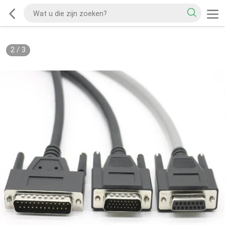
2
/
3