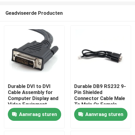
Geadviseerde Producten
Durable DVI to DVI
Durable DB9 RS232 9-
Cable Assembly for
Pin Shielded
Thuis
Computer Display and
Connector Cable Male
Video Equipment
To Male Or Female
Custom Cable Wire
Type | Custom Cable
Aanvraag sturen
Aanvraag sturen
Producten
Harness
Manufacturers
Over ons