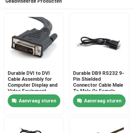
Geadviseerde Producten
Durable DVI to DVI
Durable DB9 RS232 9-
Cable Assembly for
Pin Shielded
Computer Display and
Connector Cable Male
Video Equipment
To Male Or Female
Thuis
Custom Cable Wire
Type | Custom Cable
Aanvraag sturen
Aanvraag sturen
Harness
Manufacturers
Producten
Over ons