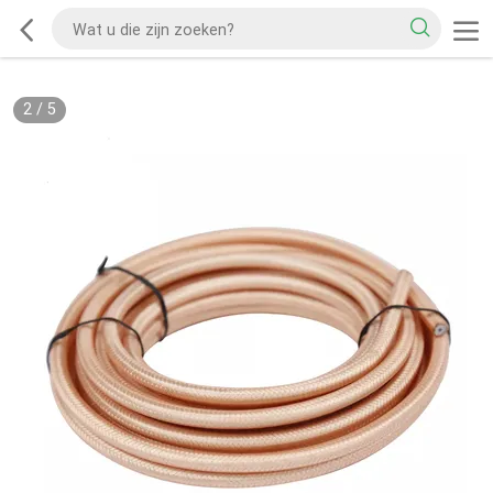
2
/
5