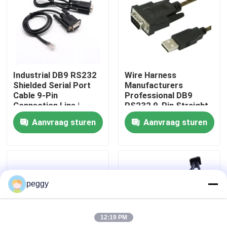
Fabrieksreis
Kwaliteitscontrole
Industrial DB9 RS232
Wire Harness
Shielded Serial Port
Manufacturers
Contacteer ons
Cable 9-Pin
Professional DB9
Connection Line |
RS232 9-Pin Straight
Cable Assembly Wire
Or Cross Cable With
Aanvraag sturen
Aanvraag sturen
nieuws
Harness
Shielded Core Custom
Manufacturers
Cable
Draadboom
peggy
op maat gemaakte kabelsamenstelling
12:19 PM
LVDS-kabels