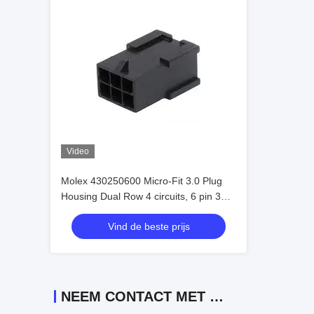
Video
Molex 430250600 Micro-Fit 3.0 Plug
Housing Dual Row 4 circuits, 6 pin 3
mm In voorraad 430250600
Vind de beste prijs
NEEM CONTACT MET ONS OP