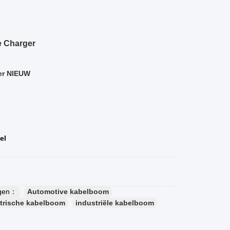
e Charger
ger NIEUW
el
gen：
Automotive kabelboom
ktrische kabelboom
industriële kabelboom