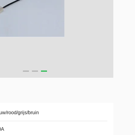
uw/rood/grijs/bruin
0A