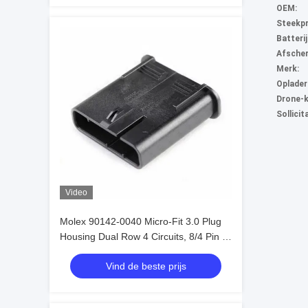
OEM:
Steekpr
Batteri
Afscher
Merk:
Oplader
Drone-k
Sollicit
Video
Molex 90142-0040 Micro-Fit 3.0 Plug
Housing Dual Row 4 Circuits, 8/4 Pin 3
mm In voorraad 90142-0040
Vind de beste prijs