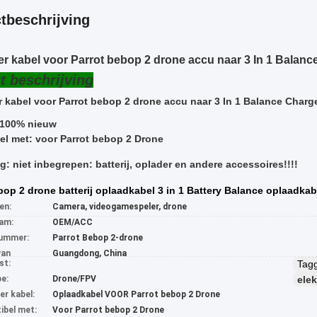
tbeschrijving
r kabel voor Parrot bebop 2 drone accu naar 3 In 1 Balanc
t beschrijving
 kabel voor Parrot bebop 2 drone accu naar 3 In 1 Balance Char
100% nieuw
l met: voor Parrot bebop 2 Drone
: niet inbegrepen: batterij, oplader en andere accessoires!!!!
bop 2 drone batterij oplaadkabel 3 in 1 Battery Balance oplaadkab
en:
Camera, videogamespeler, drone
am:
OEM/ACC
ummer:
Parrot Bebop 2-drone
van
Guangdong, China
st:
Tag
e:
Drone/FPV
ele
er kabel:
Oplaadkabel VOOR Parrot bebop 2 Drone
bel met:
Voor Parrot bebop 2 Drone