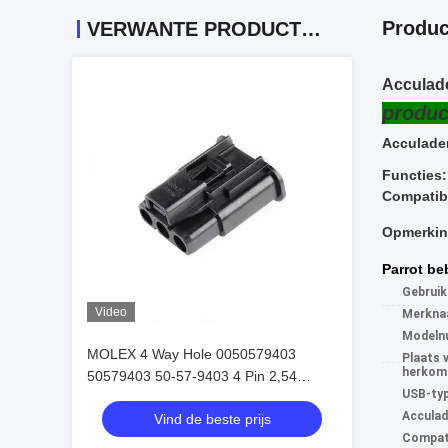
Produc
VERWANTE PRODUCTEN
Acculade
produc
Acculader
Functies:
Compatibe
Opmerking
Parrot be
Gebruik
Video
Merkna
Modeln
MOLEX 4 Way Hole 0050579403
Plaats 
herkom
50579403 50-57-9403 4 Pin 2,54
USB-typ
Autoverbindingen
Acculad
Vind de beste prijs
Compati