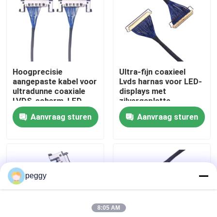
Fabrieksreis
Kwaliteitscontrole
Hoogprecisie
Ultra-fijn coaxieel
aangepaste kabel voor
Lvds harnas voor LED-
Contacteer ons
ultradunne coaxiale
displays met
LVDS-scherm, LED-
zilvergeplatte
scherm verzilverde
vergrendeling,
Aanvraag sturen
Aanvraag sturen
nieuws
draadoplossingen
betrouwbare
producenten van
draadharnassen
Draadboom
peggy
op maat gemaakte kabelsamenstelling
8:05 AM
LVDS-kabels