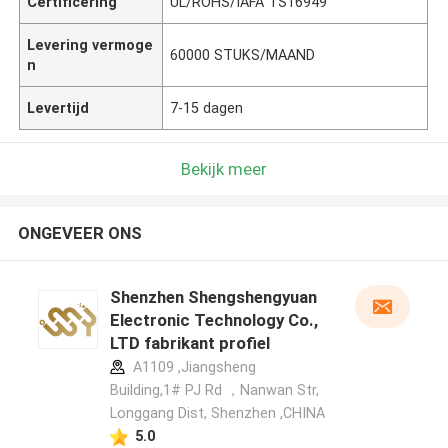
Certificering
UL/ROHS/IAFA TS16949
Levering vermoge
60000 STUKS/MAAND
n
Levertijd
7-15 dagen
Bekijk meer
ONGEVEER ONS
Shenzhen Shengshengyuan
Electronic Technology Co.,
LTD fabrikant profiel
A1109 ,Jiangsheng
Building,1# PJ Rd ，Nanwan Str,
Longgang Dist, Shenzhen ,CHINA
5.0