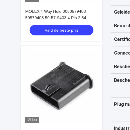
MOLEX 4 Way Hole 0050579403
Geleide
50579403 50-57-9403 4 Pin 2,54
Autoverbindingen
Beoord
Vind de beste prijs
Certifi
Connec
Besche
Besche
Plug m
Video
Industr