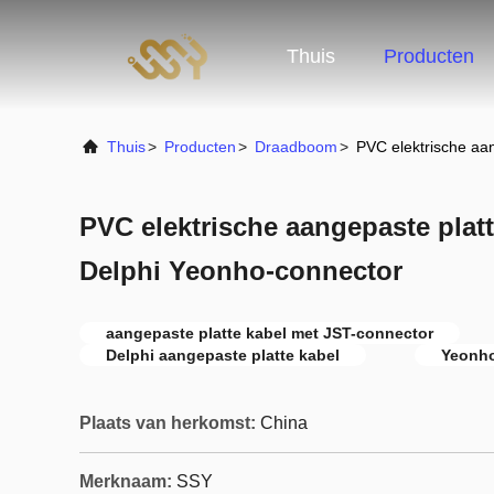
Thuis
Producten
Thuis
>
Producten
>
Draadboom
>
PVC elektrische aa
PVC elektrische aangepaste plat
Delphi Yeonho-connector
aangepaste platte kabel met JST-connector
Delphi aangepaste platte kabel
Yeonho
Plaats van herkomst:
China
Merknaam:
SSY