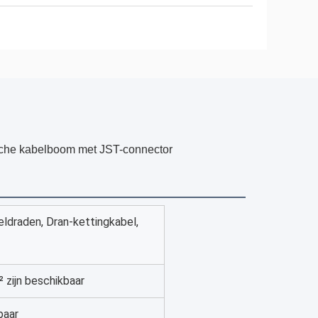
sche kabelboom met JST-connector
ldraden, Dran-kettingkabel,
ijn beschikbaar
baar