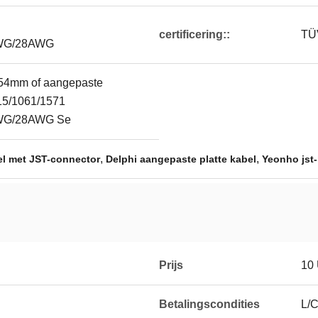
certificering::
TÜ
WG/28AWG
2.54mm of aangepaste
15/1061/1571
WG/28AWG Se
,
,
el met JST-connector
Delphi aangepaste platte kabel
Yeonho jst
Prijs
10
Betalingscondities
L/C