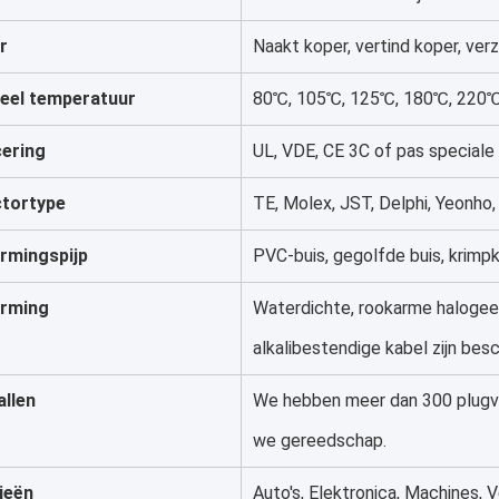
r
Naakt koper, vertind koper, verz
eel temperatuur
80℃, 105℃, 125℃, 180℃, 220℃,
cering
UL, VDE, CE 3C of pas speciale
tortype
TE, Molex, JST, Delphi, Yeonho
rmingspijp
PVC-buis, gegolfde buis, krimp
rming
Waterdichte, rookarme halogeenv
alkalibestendige kabel zijn besc
allen
We hebben meer dan 300 plugv
we gereedschap.
ieën
Auto's, Elektronica, Machines, V