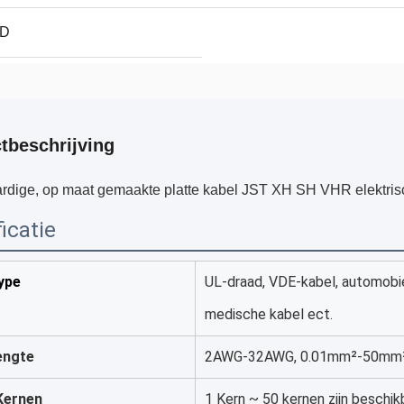
ND
tbeschrijving
dige, op maat gemaakte platte kabel JST XH SH VHR elektri
icatie
ype
UL-draad, VDE-kabel, automobie
medische kabel ect.
engte
2AWG-32AWG, 0.01mm²-50mm² z
Kernen
1 Kern ~ 50 kernen zijn beschik