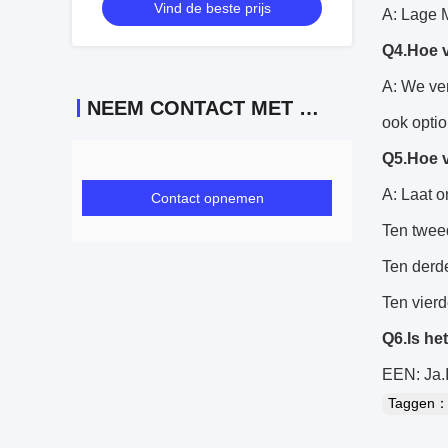
Vind de beste prijs
A: Lage 
Q4.Hoe v
A: We ve
NEEM CONTACT MET ONS OP
ook optio
Q5.Hoe v
A: Laat o
Contact opnemen
Ten tweed
Ten derde
Ten vierd
Q6.Is he
EEN: Ja.I
Taggen