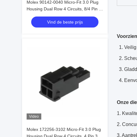
Molex 90142-0040 Micro-Fit 3.0 Plug
Housing Dual Row 4 Circuits, 8/4 Pin 3
mm In voorraad 90142-0040
Vind de beste prijs
Voorzien
1. Veili
2. Sche
3. Glad
4. Eenv
Onze di
1. Kwalit
Video
2. Concur
Molex 172256-3102 Micro-Fit 3.0 Plug
3. Aantre
Housing Dual Row 4 Circuits, 4 Pin 3