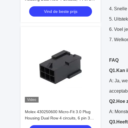
mm in voorraad 172256-3102
4. Snelle
Vind de beste prijs
5. Uitste
6. Voel j
7. Welko
FAQ
Q1.Kan i
A: Ja, we
acceptab
Video
Q2.Hoe z
A: Monst
Molex 430250600 Micro-Fit 3.0 Plug
Housing Dual Row 4 circuits, 6 pin 3
Q3.Heeft
mm In voorraad 430250600