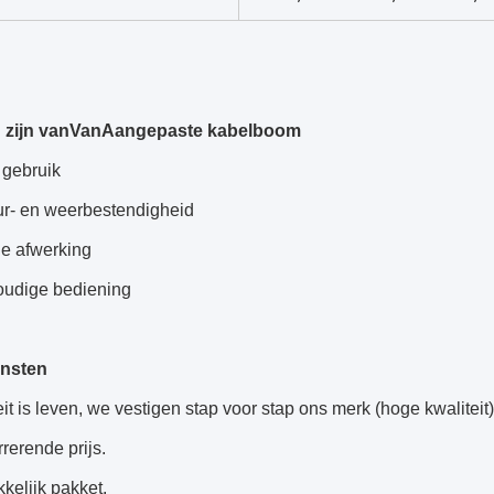
 zijn van
Van
Aangepaste kabelboom
g gebruik
ur- en weerbestendigheid
de afwerking
oudige bediening
ensten
eit is leven, we vestigen stap voor stap ons merk (hoge kwaliteit)
rerende prijs.
kkelijk pakket.