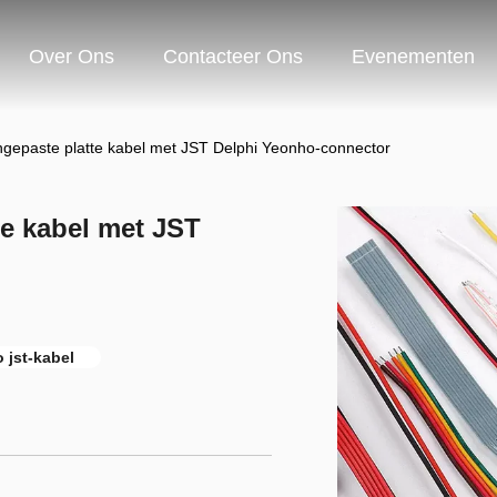
Over Ons
Contacteer Ons
Evenementen
ngepaste platte kabel met JST Delphi Yeonho-connector
te kabel met JST
 jst-kabel