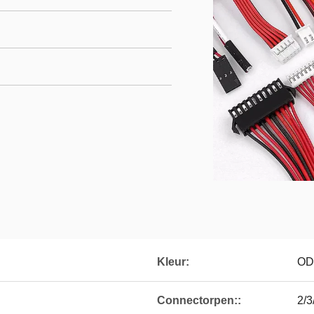
Kleur:
O
Connectorpen::
2/3