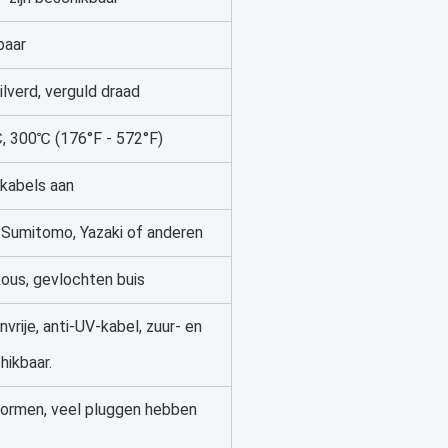
baar
ilverd, verguld draad
 300℃ (176°F - 572°F)
 kabels aan
, Sumitomo, Yazaki of anderen
kous, gevlochten buis
rije, anti-UV-kabel, zuur- en
hikbaar.
ormen, veel pluggen hebben