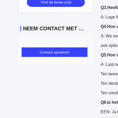
Vind de beste prijs
Q3.Heeft
A: Lage 
Q4.Hoe v
NEEM CONTACT MET ONS OP
A: We ve
ook optio
Contact opnemen
Q5.Hoe v
A: Laat o
Ten tweed
Ten derde
Ten vierd
Q6.Is he
EEN: Ja.I