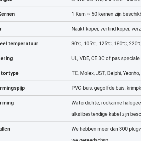
Kernen
1 Kern ~ 50 kernen zijn beschik
r
Naakt koper, vertind koper, verz
eel temperatuur
80℃, 105℃, 125℃, 180℃, 220℃,
cering
UL, VDE, CE 3C of pas speciale
tortype
TE, Molex, JST, Delphi, Yeonho
rmingspijp
PVC-buis, gegolfde buis, krimp
rming
Waterdichte, rookarme halogeenv
alkalibestendige kabel zijn besc
allen
We hebben meer dan 300 plugv
we gereedschap.