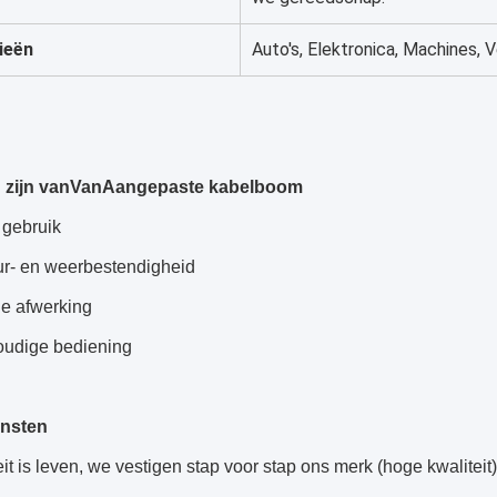
ieën
Auto's, Elektronica, Machines, V
 zijn van
Van
Aangepaste kabelboom
g gebruik
ur- en weerbestendigheid
de afwerking
oudige bediening
ensten
eit is leven, we vestigen stap voor stap ons merk (hoge kwaliteit)