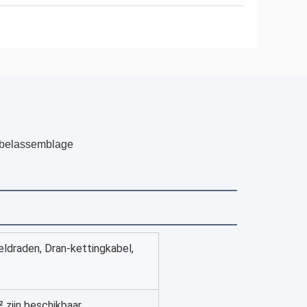
kabelassemblage
ldraden, Dran-kettingkabel,
ijn beschikbaar