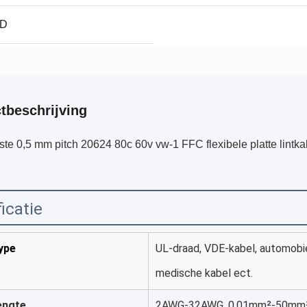
ND
tbeschrijving
te 0,5 mm pitch 20624 80c 60v vw-1 FFC flexibele platte lint
icatie
ype
UL-draad, VDE-kabel, automobie
medische kabel ect.
engte
2AWG-32AWG, 0.01mm²-50mm² z