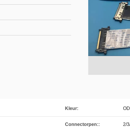
Kleur:
O
Connectorpen::
2/3