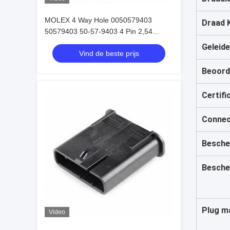
MOLEX 4 Way Hole 0050579403
Draad 
50579403 50-57-9403 4 Pin 2,54
Autoverbindingen
Geleide
Vind de beste prijs
Beoord
Certifi
Connec
Besche
Besche
Plug m
Video