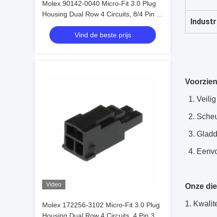
Molex 90142-0040 Micro-Fit 3.0 Plug
Housing Dual Row 4 Circuits, 8/4 Pin 3
Industr
mm In voorraad 90142-0040
Vind de beste prijs
Voorzien
1. Veili
2. Sche
3. Glad
4. Eenv
Video
Onze di
1. Kwalit
Molex 172256-3102 Micro-Fit 3.0 Plug
Housing Dual Row 4 Circuits, 4 Pin 3