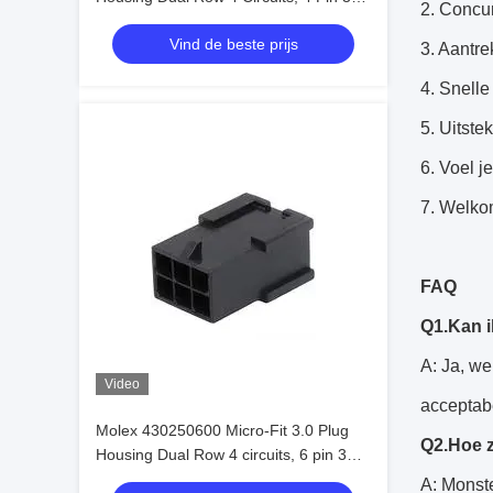
2. Concur
mm in voorraad 172256-3102
Vind de beste prijs
3. Aantre
4. Snelle
5. Uitste
6. Voel j
7. Welko
FAQ
Q1.Kan i
A: Ja, we
Video
acceptab
Molex 430250600 Micro-Fit 3.0 Plug
Q2.Hoe z
Housing Dual Row 4 circuits, 6 pin 3
mm In voorraad 430250600
A: Monst