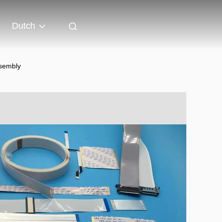
Dutch
ssembly