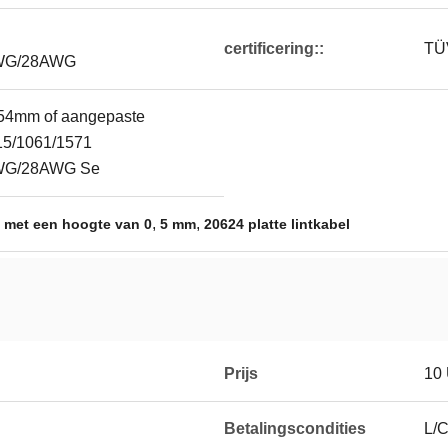
certificering::
TÜ
WG/28AWG
2.54mm of aangepaste
15/1061/1571
WG/28AWG Se
,
,
 met een hoogte van 0
5 mm
20624 platte lintkabel
Prijs
10
Betalingscondities
L/C