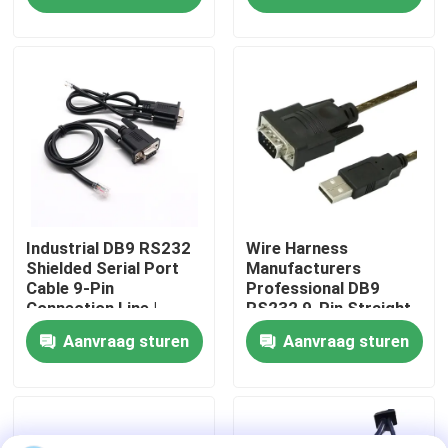
Manufacturers
Fabrieksreis
Kwaliteitscontrole
Contacteer ons
nieuws
Industrial DB9 RS232
Wire Harness
Shielded Serial Port
Manufacturers
Cable 9-Pin
Professional DB9
Connection Line |
RS232 9-Pin Straight
Draadboom
Cable Assembly Wire
Or Cross Cable With
Aanvraag sturen
Aanvraag sturen
Harness
Shielded Core Custom
Manufacturers
Cable
op maat gemaakte kabelsamenstelling
LVDS-kabels