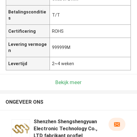
Betalingsconditie
T/T
s
Certificering
ROHS
Levering vermoge
999999M
n
Levertijd
2~4 weken
Bekijk meer
ONGEVEER ONS
Shenzhen Shengshengyuan
Electronic Technology Co.,
LTD fabrikant profiel