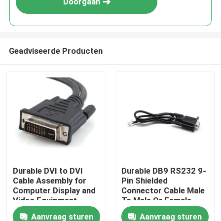
Doorgaan
Geadviseerde Producten
Thuis
Durable DVI to DVI
Durable DB9 RS232 9-
Cable Assembly for
Pin Shielded
Producten
Computer Display and
Connector Cable Male
Video Equipment
To Male Or Female
Custom Cable Wire
Type | Custom Cable
Aanvraag sturen
Aanvraag sturen
Over ons
Harness