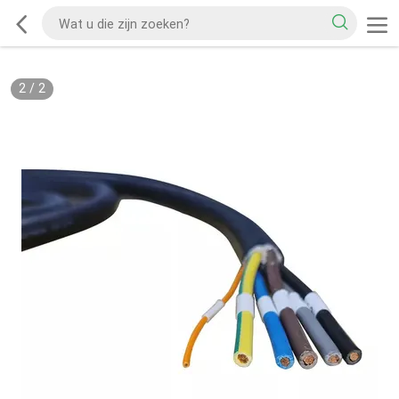
2
/
2