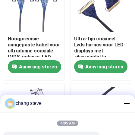
Fabrieksreis
Kwaliteitscontrole
Hoogprecisie
Ultra-fijn coaxieel
aangepaste kabel voor
Lvds harnas voor LED-
ultradunne coaxiale
displays met
Contacteer ons
LVDS-scherm, LED-
zilvergeplatte
scherm verzilverde
vergrendeling,
Aanvraag sturen
Aanvraag sturen
draadoplossingen
betrouwbare
nieuws
producenten van
draadharnassen
Draadboom
chang steve
op maat gemaakte kabelsamenstelling
4:05 AM
LVDS-kabels