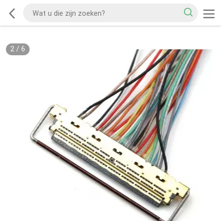
2
/
6