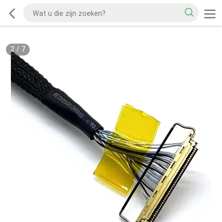
2
/
7