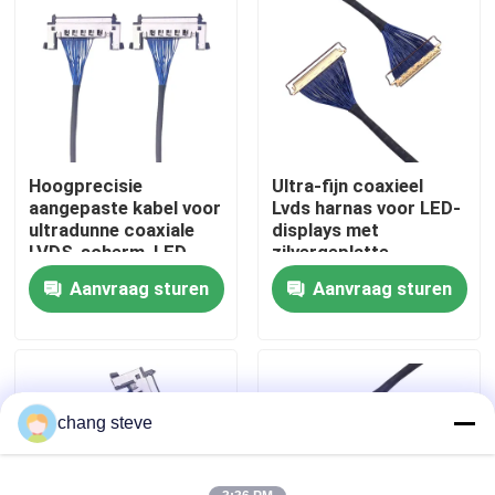
Fabrieksreis
Kwaliteitscontrole
Hoogprecisie
Ultra-fijn coaxieel
Contacteer ons
aangepaste kabel voor
Lvds harnas voor LED-
ultradunne coaxiale
displays met
LVDS-scherm, LED-
zilvergeplatte
nieuws
scherm verzilverde
vergrendeling,
Aanvraag sturen
Aanvraag sturen
draadoplossingen
betrouwbare
producenten van
draadharnassen
Draadboom
op maat gemaakte kabelsamenstelling
chang steve
LVDS-kabels