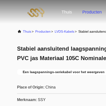
Thuis
Producten
Thuis
>
Producten
>
LVDS-Kabels
>
Stabiel aansluite
Stabiel aansluitend laagspannin
PVC jas Materiaal 105C Nominal
Een laagspannings-seriekabel voor het weergeven
Place of Origin:
China
Merknaam:
SSY