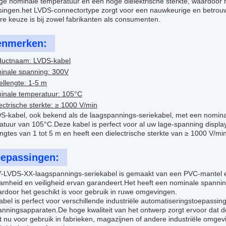
e nominale temperatuur en een hoge diëlektrische sterkte, waardoor h
singen.het LVDS-connectortype zorgt voor een nauwkeurige en betrou
re keuze is bij zowel fabrikanten als consumenten.
enmerken:
ductnaam: LVDS-kabel
inale spanning: 300V
llengte: 1-5 m
inale temperatuur: 105°C
ectrische sterkte: ≥ 1000 V/min
S-kabel, ook bekend als de laagspannings-seriekabel, met een nomin
tuur van 105°C.Deze kabel is perfect voor al uw lage-spanning displa
ngtes van 1 tot 5 m en heeft een dielectrische sterkte van ≥ 1000 V/min
epassingen:
-LVDS-XX-laagspannings-seriekabel is gemaakt van een PVC-mantel e
amheid en veiligheid ervan garandeert.Het heeft een nominale spanni
rdoor het geschikt is voor gebruik in ruwe omgevingen.
bel is perfect voor verschillende industriële automatiseringstoepassin
anningsapparaten.De hoge kwaliteit van het ontwerp zorgt ervoor dat
t nu voor gebruik in fabrieken, magazijnen of andere industriële omg