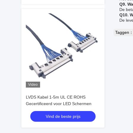
Q9. Wa
De bet
Q10. W
De lev
Taggen
Video
LVDS Kabel 1-5m UL CE ROHS
Gecertificeerd voor LED Schermen
Vind de beste prijs