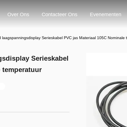
Over Ons
Contacteer Ons
Evenementen
nd laagspanningsdisplay Serieskabel PVC jas Materiaal 105C Nominale
gsdisplay Serieskabel
e temperatuur