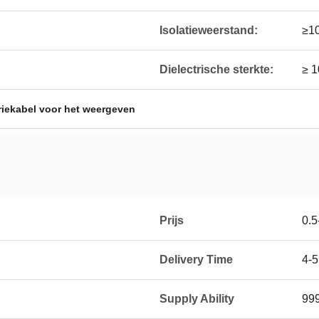
Isolatieweerstand:
≥1
Dielectrische sterkte:
≥ 
iekabel voor het weergeven
Prijs
0.5
Delivery Time
4-
Supply Ability
99