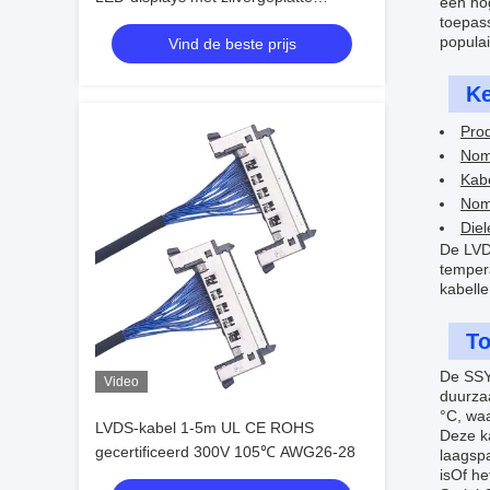
een hog
vergrendeling, betrouwbare
toepas
populai
Vind de beste prijs
producenten van draadharnassen
K
Pro
Nom
Kabe
Nom
Diel
De LVD
tempera
kabelle
To
De SSY
Video
duurza
°C, waa
LVDS-kabel 1-5m UL CE ROHS
Deze ka
gecertificeerd 300V 105℃ AWG26-28
laagsp
isOf he