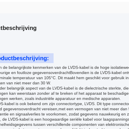
tbeschrijving
ductbeschrijving:
n de belangrijkste kenmerken van de LVDS-kabel is de hoge isolatie
urige en foutloze gegevensoverdrachtBovendien is de LVDS-kabel on
minale temperatuur van 105°C. Dit maakt hem geschikt voor gebruik i
en van niet meer dan 30 W.
er belangrijk aspect van de LVDS-kabel is de dielectrische sterkte, di
gen kan weerstaan zonder af te breken of het apparaat te beschadigenD
ngen werken, zoals industriële apparatuur en medische apparaten.
-kabel is ook bekend om zijn connectortype, LVDS. Dit type connector
id gegevensoverdracht vereisen,met een vermogen van niet meer dan
erentie en signaalverlies te voorkomen, zodat gegevens nauwkeurig en
, de LVDS-kabel is een hoogwaardige seriële kabel voor laagspannings
nelheidsgegevens tussen verschillende componenten van elektronische 