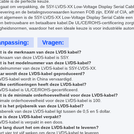
Cable is de perfecte keuze.
t gaat om verpakking, de SSY-LVDS-XX Low-Voltage Display Serial Cable
 levering.en de betalingsvoorwaarden kunnen FOB zijn, EXW of CIA, afh
et algemeen is de SSY-LVDS-XX Low-Voltage Display Serial Cable een 
n betrouwbare en betaalbare kabel.De UL/CE/ROHS-certificering zorgt 
igheidsnormen, waardoor het een ideale keuze is voor industriële auto
npassing:
Vragen:
t is de merknaam van deze LVDS kabel?
knaam van deze LVDS-kabel is SSY.
t is het modelnummer van deze LVDS-kabel?
delnummer van deze LVDS-kabel is SSY-LVDS-XX.
ar wordt deze LVDS-kabel geproduceerd?
VDS-kabel wordt in China vervaardigd.
lke certificeringen heeft deze LVDS-kabel?
VDS-kabel is UL/CE/ROHS-gecertificeerd.
t is de minimale orderhoeveelheid voor deze LVDS-kabel?
imale orderhoeveelheid voor deze LVDS-kabel is 100.
t is het prijsbereik van deze LVDS-kabel?
jsbereik van deze LVDS-kabel ligt tussen de 0,5 en 5 dollar.
e is deze LVDS-kabel verpakt?
VDS-kabel is verpakt in een doos.
e lang duurt het om deze LVDS-kabel te leveren?
rt vier tot vijf weken om deze LVDS-kabel te leveren.