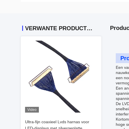
Produc
VERWANTE PRODUCTEN
Pro
Een va
nauwke
een no
vermog
Een and
spannin
spanni
De LVDS
snelhe
Video
interf
Kortom
Ultra-fijn coaxieel Lvds harnas voor
hoge s
LED-displays met zilvergeplatte