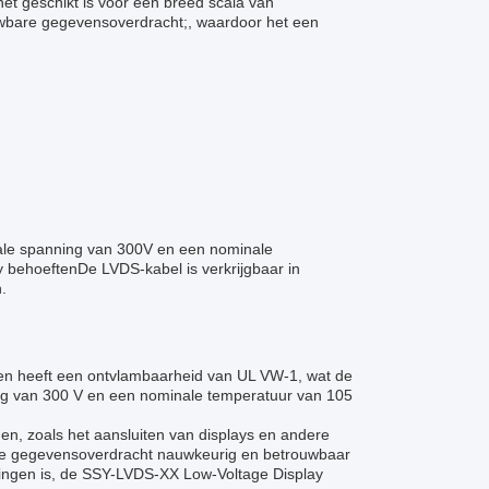
et geschikt is voor een breed scala van
wbare gegevensoverdracht;, waardoor het een
ale spanning van 300V en een nominale
y behoeftenDe LVDS-kabel is verkrijgbaar in
.
n heeft een ontvlambaarheid van UL VW-1, wat de
ng van 300 V en een nominale temperatuur van 105
gen, zoals het aansluiten van displays en andere
 de gegevensoverdracht nauwkeurig en betrouwbaar
evingen is, de SSY-LVDS-XX Low-Voltage Display