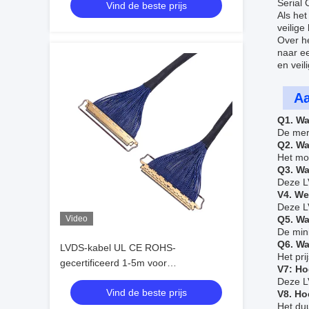
Serial 
Vind de beste prijs
Als he
veilige
Over h
naar ee
en veil
Aa
Q1. Wa
De mer
Q2. Wa
Het mo
Q3. Wa
Deze L
V4. We
Deze L
Video
Q5. Wa
De min
Q6. Wa
LVDS-kabel UL CE ROHS-
Het pri
gecertificeerd 1-5m voor
V7: Ho
hogesnelheidsgegevensoverdracht
Deze L
Vind de beste prijs
V8. Ho
Het duu