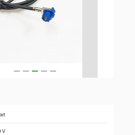
rt
0 V