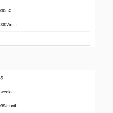
000mΩ
1000V/min
-5
5 weeks
999/month