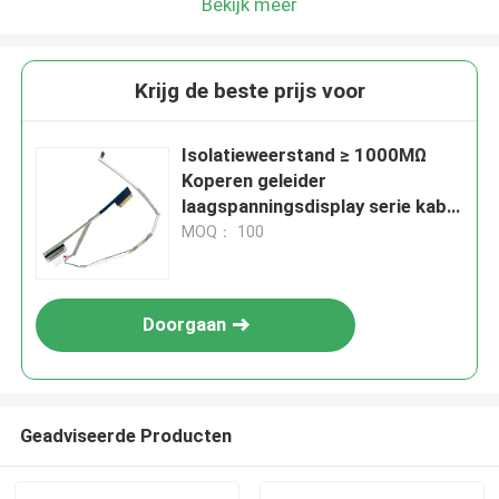
Bekijk meer
Krijg de beste prijs voor
Isolatieweerstand ≥ 1000MΩ
Koperen geleider
laagspanningsdisplay serie kabel
voor uw behoeften
MOQ： 100
Doorgaan
Geadviseerde Producten