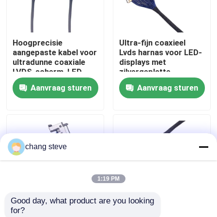
Fabrieksreis
Hoogprecisie
Ultra-fijn coaxieel
aangepaste kabel voor
Lvds harnas voor LED-
Kwaliteitscontrole
ultradunne coaxiale
displays met
LVDS-scherm, LED-
zilvergeplatte
scherm verzilverde
vergrendeling,
Aanvraag sturen
Aanvraag sturen
Contacteer ons
draadoplossingen
betrouwbare
producenten van
draadharnassen
nieuws
chang steve
Draadboom
1:19 PM
op maat gemaakte kabelsamenstelling
Good day, what product are you looking 
for?
LVDS-kabels
LVDS-kabel 1-5m UL
LVDS-kabel UL CE