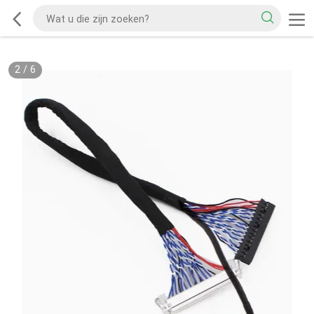
2
/
6