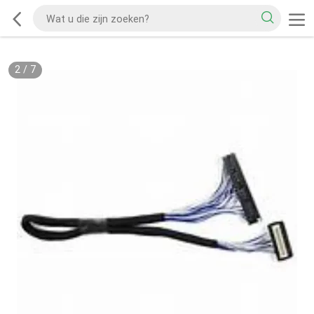
2
/
7