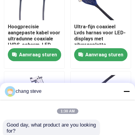
Fabrieksreis
Hoogprecisie
Ultra-fijn coaxieel
aangepaste kabel voor
Lvds harnas voor LED-
Kwaliteitscontrole
ultradunne coaxiale
displays met
LVDS-scherm, LED-
zilvergeplatte
scherm verzilverde
vergrendeling,
Aanvraag sturen
Aanvraag sturen
Contacteer ons
draadoplossingen
betrouwbare
producenten van
draadharnassen
nieuws
chang steve
Draadboom
1:30 AM
op maat gemaakte kabelsamenstelling
Good day, what product are you looking 
for?
LVDS-kabels
LVDS-kabel 1-5m UL
LVDS-kabel UL CE