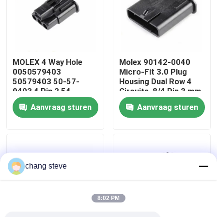
Fabrieksreis
Kwaliteitscontrole
MOLEX 4 Way Hole
Molex 90142-0040
0050579403
Micro-Fit 3.0 Plug
50579403 50-57-
Housing Dual Row 4
Contacteer ons
9403 4 Pin 2,54
Circuits, 8/4 Pin 3 mm
Autoverbindingen
In voorraad 90142-
Aanvraag sturen
Aanvraag sturen
0040
nieuws
Draadboom
chang steve
op maat gemaakte kabelsamenstelling
8:02 PM
LVDS-kabels