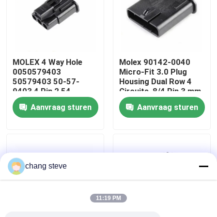
Fabrieksreis
Kwaliteitscontrole
MOLEX 4 Way Hole
Molex 90142-0040
0050579403
Micro-Fit 3.0 Plug
50579403 50-57-
Housing Dual Row 4
Contacteer ons
9403 4 Pin 2,54
Circuits, 8/4 Pin 3 mm
Autoverbindingen
In voorraad 90142-
Aanvraag sturen
Aanvraag sturen
0040
nieuws
Draadboom
chang steve
op maat gemaakte kabelsamenstelling
11:19 PM
LVDS-kabels