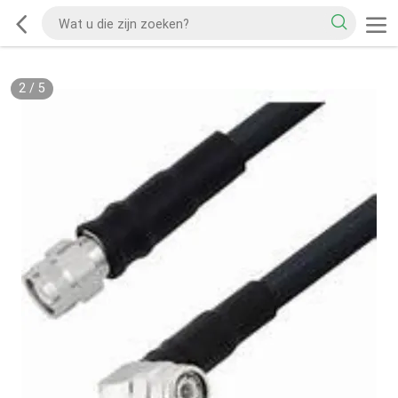
2
/
5