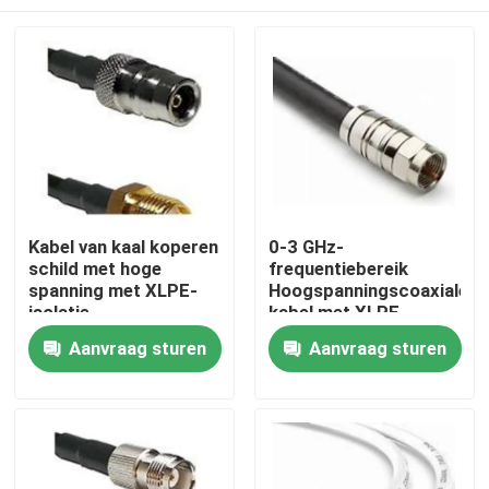
Kabel van kaal koperen
0-3 GHz-
schild met hoge
frequentiebereik
spanning met XLPE-
Hoogspanningscoaxiale
isolatie
kabel met XLPE-
isolatie en PVC-mantel
Thuis
Aanvraag sturen
Aanvraag sturen
Producten
Over ons