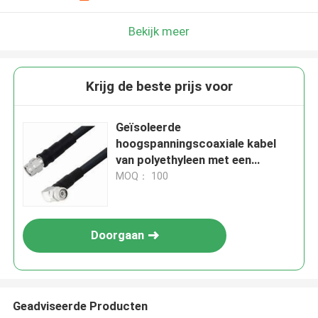
Bekijk meer
Krijg de beste prijs voor
Geïsoleerde
hoogspanningscoaxiale kabel
van polyethyleen met een
impedantie van minder dan 30
MOQ： 100
Ohm
Doorgaan
Geadviseerde Producten