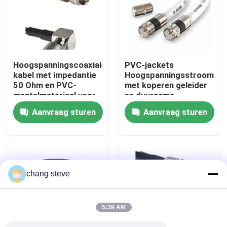
Fabrieksreis
Kwaliteitscontrole
Hoogspanningscoaxiale
PVC-jackets
kabel met impedantie
Hoogspanningsstroomkab
50 Ohm en PVC-
met koperen geleider
Contacteer ons
mantelmateriaal voor
en duurzame
een soepele
polyethyleine isolatie
Aanvraag sturen
Aanvraag sturen
transmissie
nieuws
Draadboom
chang steve
op maat gemaakte kabelsamenstelling
5:39 AM
LVDS-kabels