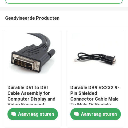
Geadviseerde Producten
Durable DVI to DVI
Durable DB9 RS232 9-
Thuis
Cable Assembly for
Pin Shielded
Computer Display and
Connector Cable Male
Video Equipment
To Male Or Female
Producten
Custom Cable Wire
Type | Custom Cable
Aanvraag sturen
Aanvraag sturen
Harness
Manufacturers
Over ons