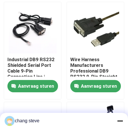
Fabrieksreis
Kwaliteitscontrole
Contacteer ons
Industrial DB9 RS232
Wire Harness
Shielded Serial Port
Manufacturers
nieuws
Cable 9-Pin
Professional DB9
Connection Line |
RS232 9-Pin Straight
Cable Assembly Wire
Or Cross Cable With
Aanvraag sturen
Aanvraag sturen
Harness
Shielded Core Custom
Draadboom
Manufacturers
Cable
op maat gemaakte kabelsamenstelling
chang steve
LVDS-kabels