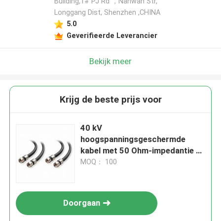
Building,1# PJ Rd ，Nanwan Str,
Longgang Dist, Shenzhen ,CHINA
5.0
Geverifieerde Leverancier
Bekijk meer
Krijg de beste prijs voor
40 kV
hoogspanningsgeschermde
kabel met 50 Ohm-impedantie en
polyethyleen isolatiemateriaal
MOQ： 100
Doorgaan