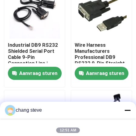
Fabrieksreis
Kwaliteitscontrole
Industrial DB9 RS232
Wire Harness
Shielded Serial Port
Manufacturers
Contacteer ons
Cable 9-Pin
Professional DB9
Connection Line |
RS232 9-Pin Straight
Cable Assembly Wire
Or Cross Cable With
Aanvraag sturen
Aanvraag sturen
nieuws
Harness
Shielded Core Custom
Manufacturers
Cable
Draadboom
chang steve
op maat gemaakte kabelsamenstelling
12:51 AM
LVDS-kabels