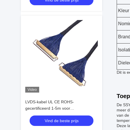
Vind de beste prijs
Kleur
Nomin
Brand
Isola
Diele
Dit is 
Video
Toep
LVDS-kabel UL CE ROHS-
De SSY
gecertificeerd 1-5m voor
meer d
hogesnelheidsgegevensoverdracht
van de 
temper
Vind de beste prijs
Deze la