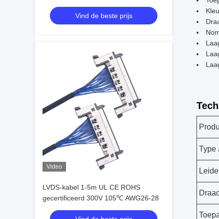
Toep
vergrendeling, betrouwbare
Kleu
Vind de beste prijs
producenten van draadharnassen
Dra
Nom
Laa
Laa
Laa
Tech
Prod
Type 
Video
Leide
LVDS-kabel 1-5m UL CE ROHS
Draa
gecertificeerd 300V 105℃ AWG26-28
Toepa