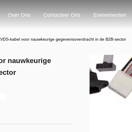
Over Ons
Contacteer Ons
Evenementen
LVDS-kabel voor nauwkeurige gegevensoverdracht in de B2B-sector
or nauwkeurige
ector