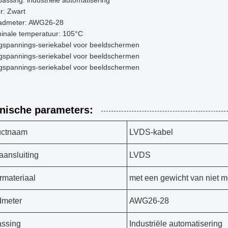
assing: industriële automatisering
r: Zwart
admeter: AWG26-28
inale temperatuur: 105°C
gspannings-seriekabel voor beeldschermen
gspannings-seriekabel voor beeldschermen
gspannings-seriekabel voor beeldschermen
nische parameters:
uctnaam
LVDS-kabel
aansluiting
LVDS
rmateriaal
met een gewicht van niet m
dmeter
AWG26-28
ssing
Industriële automatisering