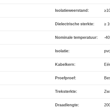
Isolatieweerstand:
≥1
Dielectrische sterkte:
≥ 
Nominale temperatuur:
-40
Isolatie:
pvc
Kabelkern:
Eén
Proefproef:
Be
Treksterkte:
Zw
Draadlengte:
20