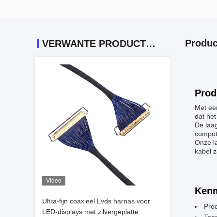
Produc
VERWANTE PRODUCTEN
Prod
Met een
dat het
De laag
comput
Onze l
kabel z
Video
Kenm
Ultra-fijn coaxieel Lvds harnas voor
Pro
LED-displays met zilvergeplatte