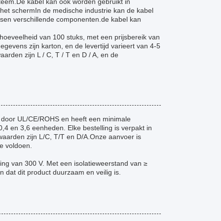
teem.De kabel kan ook worden gebruikt in
et schermIn de medische industrie kan de kabel
sen verschillende componenten.de kabel kan
oeveelheid van 100 stuks, met een prijsbereik van
gevens zijn karton, en de levertijd varieert van 4-5
rden zijn L / C, T / T en D / A, en de
rd door UL/CE/ROHS en heeft een minimale
4 en 3,6 eenheden. Elke bestelling is verpakt in
waarden zijn L/C, T/T en D/A.Onze aanvoer is
e voldoen.
ng van 300 V. Met een isolatieweerstand van ≥
 dat dit product duurzaam en veilig is.