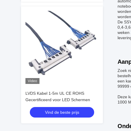
automo
notebo
worden
worden
De SSY
0,4-3,6
weken a
leverin
Aanp
Zoek n
bestelh
een kar
Video
99999 
LVDS Kabel 1-5m UL CE ROHS
Deze k
Gecertificeerd voor LED Schermen
1000 MΩ
Vind de beste prijs
Onde