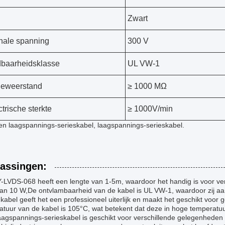
Zwart
ale spanning
300 V
baarheidsklasse
UL VW-1
tieweerstand
≥ 1000 MΩ
ctrische sterkte
≥ 1000V/min
een laagspannings-serieskabel, laagspannings-serieskabel.
assingen:
-LVDS-068 heeft een lengte van 1-5m, waardoor het handig is voor v
an 10 W,De ontvlambaarheid van de kabel is UL VW-1, waardoor zij aan
kabel geeft het een professioneel uiterlijk en maakt het geschikt voo
atuur van de kabel is 105°C, wat betekent dat deze in hoge temperat
agspannings-serieskabel is geschikt voor verschillende gelegenheden e