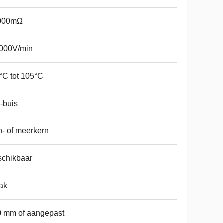
000mΩ
1000V/min
°C tot 105°C
-buis
- of meerkern
schikbaar
ak
0 mm of aangepast