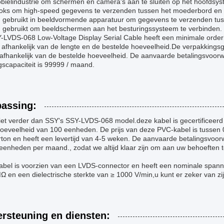
bielindustrie om schermen en camera's aan te sluiten op het hoofdsys
oks om high-speed gegevens te verzenden tussen het moederbord en h
 gebruikt in beeldvormende apparatuur om gegevens te verzenden tus
 gebruikt om beeldschermen aan het besturingssysteem te verbinden.
-LVDS-068 Low-Voltage Display Serial Cable heeft een minimale orderh
 afhankelijk van de lengte en de bestelde hoeveelheid.De verpakkingsge
fhankelijk van de bestelde hoeveelheid. De aanvaarde betalingsvoorwaa
gscapaciteit is 99999 / maand.
assing:
iet verder dan SSY's SSY-LVDS-068 model.deze kabel is gecertificee
oeveelheid van 100 eenheden. De prijs van deze PVC-kabel is tussen 0,
ton en heeft een levertijd van 4-5 weken. De aanvaarde betalingsvoor
eenheden per maand., zodat we altijd klaar zijn om aan uw behoeften t
abel is voorzien van een LVDS-connector en heeft een nominale spanni
 en een dielectrische sterkte van ≥ 1000 V/min,u kunt er zeker van zijn
rsteuning en diensten: