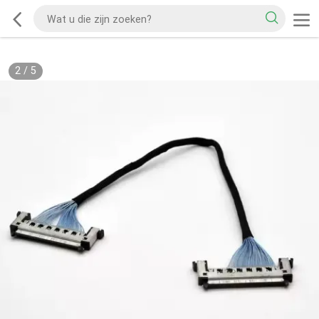
2
/
5