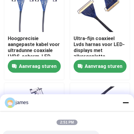
Fabrieksreis
Kwaliteitscontrole
Hoogprecisie
Ultra-fijn coaxieel
aangepaste kabel voor
Lvds harnas voor LED-
ultradunne coaxiale
displays met
Contacteer ons
LVDS-scherm, LED-
zilvergeplatte
scherm verzilverde
vergrendeling,
Aanvraag sturen
Aanvraag sturen
draadoplossingen
betrouwbare
nieuws
producenten van
draadharnassen
Draadboom
james
op maat gemaakte kabelsamenstelling
2:51 PM
LVDS-kabels