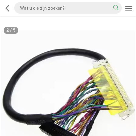
2
/
5