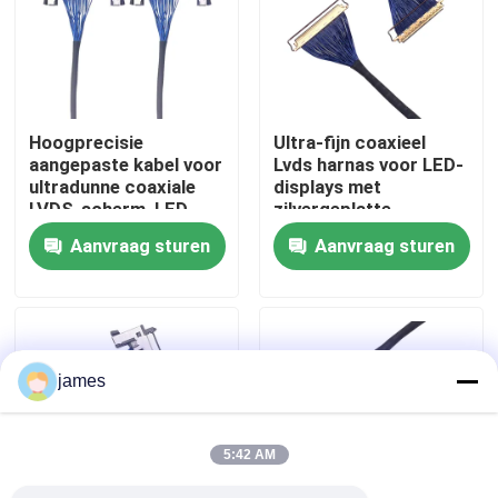
Fabrieksreis
Kwaliteitscontrole
Hoogprecisie
Ultra-fijn coaxieel
aangepaste kabel voor
Lvds harnas voor LED-
ultradunne coaxiale
displays met
Contacteer ons
LVDS-scherm, LED-
zilvergeplatte
scherm verzilverde
vergrendeling,
Aanvraag sturen
Aanvraag sturen
draadoplossingen
betrouwbare
nieuws
producenten van
draadharnassen
Draadboom
james
op maat gemaakte kabelsamenstelling
5:42 AM
LVDS-kabels