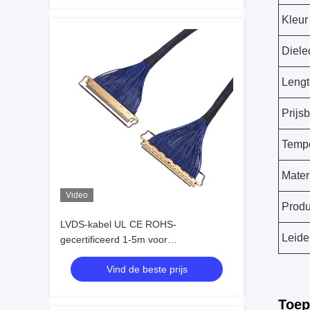
Kleur
Diele
Lengt
Prijs
Tempe
Mater
Video
Produ
LVDS-kabel UL CE ROHS-
Leide
gecertificeerd 1-5m voor
hogesnelheidsgegevensoverdracht
Vind de beste prijs
Toep