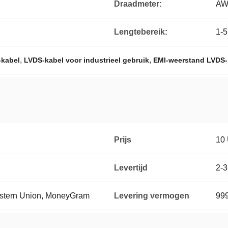
Draadmeter:
AW
Lengtebereik:
1-5
,
,
-kabel
LVDS-kabel voor industrieel gebruik
EMI-weerstand LVDS-
Prijs
10
Levertijd
2-
Western Union, MoneyGram
Levering vermogen
99