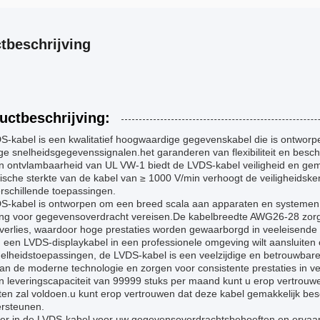
tbeschrijving
uctbeschrijving:
S-kabel is een kwalitatief hoogwaardige gegevenskabel die is ontwor
e snelheidsgegevenssignalen.het garanderen van flexibiliteit en besc
n ontvlambaarheid van UL VW-1 biedt de LVDS-kabel veiligheid en gem
rische sterkte van de kabel van ≥ 1000 V/min verhoogt de veiligheids
rschillende toepassingen.
S-kabel is ontworpen om een breed scala aan apparaten en systemen te
ing voor gegevensoverdracht vereisen.De kabelbreedte AWG26-28 zorgt
lverlies, waardoor hoge prestaties worden gewaarborgd in veeleisend
 een LVDS-displaykabel in een professionele omgeving wilt aansluiten 
elheidstoepassingen, de LVDS-kabel is een veelzijdige en betrouwbar
an de moderne technologie en zorgen voor consistente prestaties in v
n leveringscapaciteit van 99999 stuks per maand kunt u erop vertrouw
en zal voldoen.u kunt erop vertrouwen dat deze kabel gemakkelijk bes
ersteunen.
eer in de LVDS-kabel voor uw gegevensoverdrachtsbehoeften en ervaar 