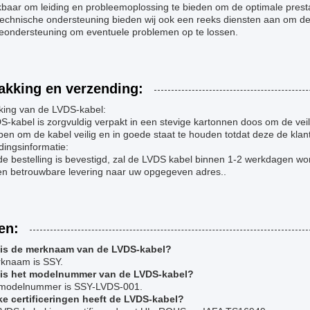
baar om leiding en probleemoplossing te bieden om de optimale presta
technische ondersteuning bieden wij ook een reeks diensten aan om de 
ieondersteuning om eventuele problemen op te lossen.
akking en verzending:
king van de LVDS-kabel:
-kabel is zorgvuldig verpakt in een stevige kartonnen doos om de veil
en om de kabel veilig en in goede staat te houden totdat deze de klant
dingsinformatie:
de bestelling is bevestigd, zal de LVDS kabel binnen 1-2 werkdagen 
 en betrouwbare levering naar uw opgegeven adres..
en:
 is de merknaam van de LVDS-kabel?
knaam is SSY.
 is het modelnummer van de LVDS-kabel?
 modelnummer is SSY-LVDS-001.
ke certificeringen heeft de LVDS-kabel?