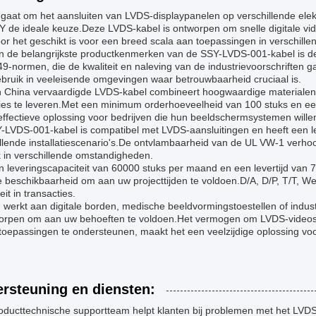
t gaat om het aansluiten van LVDS-displaypanelen op verschillende el
 de ideale keuze.Deze LVDS-kabel is ontworpen om snelle digitale vid
r het geschikt is voor een breed scala aan toepassingen in verschillen
n de belangrijkste productkenmerken van de SSY-LVDS-001-kabel is de 
-normen, die de kwaliteit en naleving van de industrievoorschriften 
bruik in veeleisende omgevingen waar betrouwbaarheid cruciaal is.
n China vervaardigde LVDS-kabel combineert hoogwaardige materialen
ies te leveren.Met een minimum orderhoeveelheid van 100 stuks en een
ffectieve oplossing voor bedrijven die hun beeldschermsystemen wille
LVDS-001-kabel is compatibel met LVDS-aansluitingen en heeft een lengt
llende installatiescenario's.De ontvlambaarheid van de UL VW-1 verhoog
k in verschillende omstandigheden.
n leveringscapaciteit van 60000 stuks per maand en een levertijd van
le beschikbaarheid om aan uw projecttijden te voldoen.D/A, D/P, T/T
iteit in transacties.
u werkt aan digitale borden, medische beeldvormingstoestellen of indu
worpen om aan uw behoeften te voldoen.Het vermogen om LVDS-videosi
toepassingen te ondersteunen, maakt het een veelzijdige oplossing voo
rsteuning en diensten:
oducttechnische supportteam helpt klanten bij problemen met het LVDS