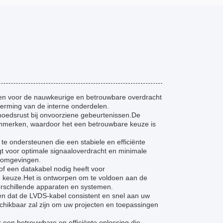
pen voor de nauwkeurige en betrouwbare overdracht
herming van de interne onderdelen.
oedsrust bij onvoorziene gebeurtenissen.De
kenmerken, waardoor het een betrouwbare keuze is
 ondersteunen die een stabiele en efficiënte
 voor optimale signaaloverdracht en minimale
e omgevingen.
of een datakabel nodig heeft voor
e keuze.Het is ontworpen om te voldoen aan de
erschillende apparaten en systemen.
en dat de LVDS-kabel consistent en snel aan uw
chikbaar zal zijn om uw projecten en toepassingen
een betrouwbare en efficiënte oplossing die