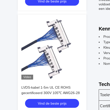
Vind de beste prijs
producenten van draadharnassen
voldoet
een id
Kenm
Pro
Type
Kleu
Ver
Pro
Nom
Video
Tech
LVDS-kabel 1-5m UL CE ROHS
gecertificeerd 300V 105℃ AWG26-28
Toele
Vind de beste prijs
Certi