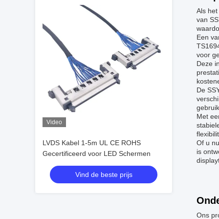
Als he
van SSY
waardoo
Een va
TS16949
voor ge
Deze i
prestat
kostene
De SSY-
verschi
gebrui
Met ee
Video
stabie
flexibil
LVDS Kabel 1-5m UL CE ROHS
Of u n
is ont
Gecertificeerd voor LED Schermen
display
Vind de beste prijs
Onde
Ons pr