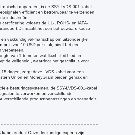
ektronische apparaten, is de SSY-LVDS-001-kabel
eosignalen efficiënt en betrouwbaar te verzenden,
de industrieën.
certificering volgens de UL-, ROHS- en IAFA-
garandeert.Dit maakt het een betrouwbare keuze
 en vakkundig vakmanschap om uitzonderlijke
 prijs van 10 USD per stuk, biedt het een
n verbeteren.
e van 1-5 meter, wat flexibiliteit biedt in
t de veiligheid., waardoor het geschikt is voor
 7-15 dagen, zorgt deze LVDS-kabel voor een
, Western Union en MoneyGram bieden gemak en
striële besturingssystemen, de SSY-LVDS-001-kabel
gnalen te verwerken en verschillende
r verschillende producttoepassingen en scenario's.
-kabelproduct.Onze deskundige experts zijn