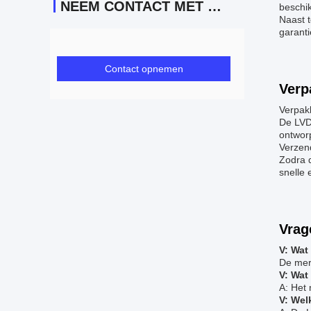
NEEM CONTACT MET ONS OP
beschik
Naast 
garant
Contact opnemen
Verp
Verpak
De LVDS
ontworp
Verzen
Zodra 
snelle
Vrag
V: Wat
De mer
V: Wat
A: Het
V: Wel