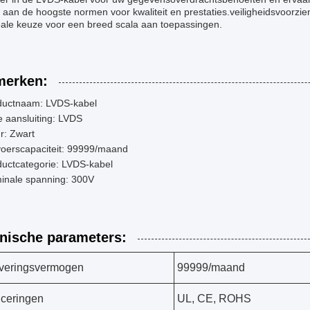
 aan de hoogste normen voor kwaliteit en prestaties.veiligheidsvoorzi
eale keuze voor een breed scala aan toepassingen.
erken:
ductnaam: LVDS-kabel
 aansluiting: LVDS
r: Zwart
voerscapaciteit: 99999/maand
ductcategorie: LVDS-kabel
inale spanning: 300V
nische parameters:
veringsvermogen
99999/maand
ficeringen
UL, CE, ROHS