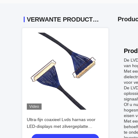
Produc
VERWANTE PRODUCTEN
Prod
De LVD
van hog
Met ee
dielect
voor ve
De LVD
oploss
signaa
Of u nu
Video
hogesn
eisen v
Ultra-fijn coaxieel Lvds harnas voor
Met ee
LED-displays met zilvergeplatte
behoeft
te ond
vergrendeling, betrouwbare
Invest