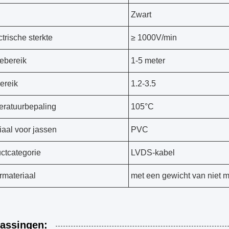
Zwart
ctrische sterkte
≥ 1000V/min
ebereik
1-5 meter
bereik
1.2-3.5
ratuurbepaling
105°C
iaal voor jassen
PVC
ctcategorie
LVDS-kabel
rmateriaal
met een gewicht van niet 
assingen: