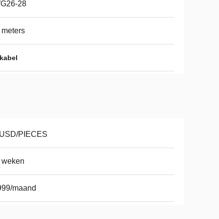
G26-28
 meters
kabel
 USD/PIECES
3 weken
999/maand