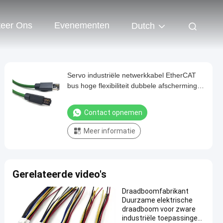
teer Ons
Evenementen
Dutch
Servo industriële netwerkkabel EtherCAT
bus hoge flexibiliteit dubbele afscherming
trekketen industriële robot PLC-kabel
Contact opnemen
Meer informatie
Gerelateerde video's
Draadboomfabrikant
Duurzame elektrische
draadboom voor zware
industriële toepassingen