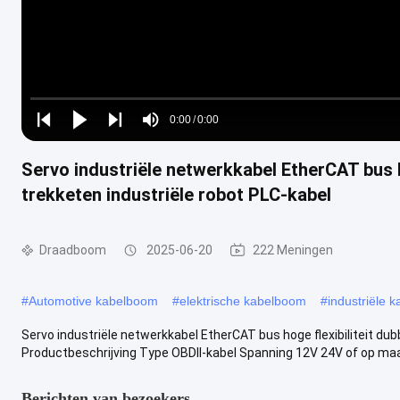
Loaded
:
0%
0:00
/
0:00
Play
Play
Play
Mute
Current
Duration
next
next
Servo industriële netwerkkabel EtherCAT bus h
Time
trekketen industriële robot PLC-kabel
Draadboom
2025-06-20
222 Meningen
#
Automotive kabelboom
#
elektrische kabelboom
#
industriële 
Servo industriële netwerkkabel EtherCAT bus hoge flexibiliteit du
Productbeschrijving Type OBDII-kabel Spanning 12V 24V of op maat
Berichten van bezoekers