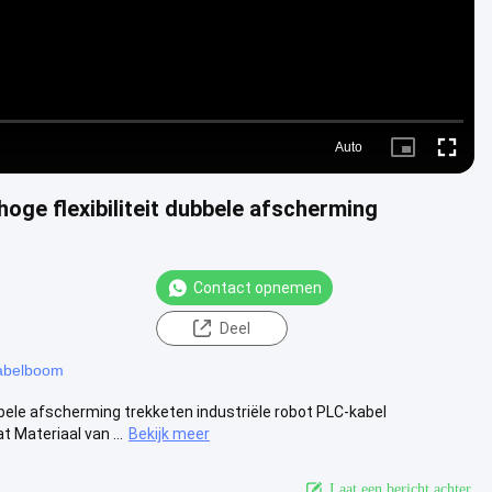
Auto
Picture-
Fullscre
in-
Picture
oge flexibiliteit dubbele afscherming
Contact opnemen
Deel
kabelboom
bbele afscherming trekketen industriële robot PLC-kabel
 Materiaal van ...
Bekijk meer
Laat een bericht achter.