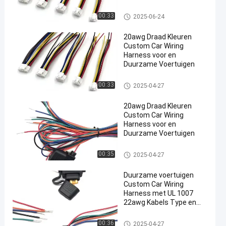
op maat gemaakt
kabelontwerp
Draadboom
00:33
2025-06-24
20awg Draad Kleuren
Custom Car Wiring
Harness voor en
Duurzame Voertuigen
en
Draadboom
00:33
2025-04-27
20awg Draad Kleuren
Custom Car Wiring
Harness voor en
Duurzame Voertuigen
Draadboom
00:35
2025-04-27
Duurzame voertuigen
Custom Car Wiring
Harness met UL 1007
22awg Kabels Type en
20awg Draad Kleuren
Draadboom
00:36
2025-04-27