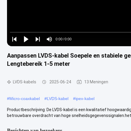
Loaded
:
0%
0:00
/
0:00
Play
Play
Play
Mute
Current
Duration
next
next
Aanpassen LVDS-kabel Soepele en stabiele g
Time
Lengtebereik 1-5 meter
LVDS-kabels
2025-06-24
13 Meningen
#
Micro-coaxkabel
#
LVDS-kabel
#
ipex-kabel
Productbeschrijving: De LVDS-kabel is een kwalitatief hoogwaard
betrouwbare overdracht van hoge snelheidsgegevenssignalen.het g
Berichten van bezoekers