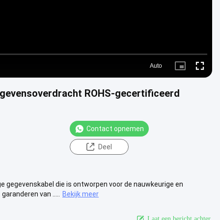
Auto
Picture-
Fullscre
in-
Picture
egevensoverdracht ROHS-gecertificeerd
Contact opnemen
Deel
ige gegevenskabel die is ontworpen voor de nauwkeurige en
aranderen van .....
Bekijk meer
Laat een bericht achter.