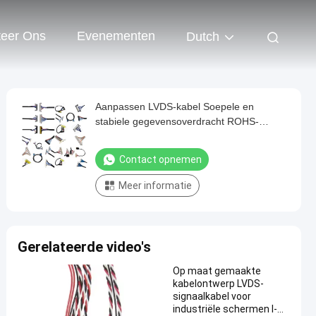
teer Ons
Evenementen
Dutch
Aanpassen LVDS-kabel Soepele en
stabiele gegevensoverdracht ROHS-
gecertificeerd Lengtebereik 1-5 meter
Contact opnemen
Meer informatie
Gerelateerde video's
Op maat gemaakte
kabelontwerp LVDS-
signaalkabel voor
industriële schermen I-