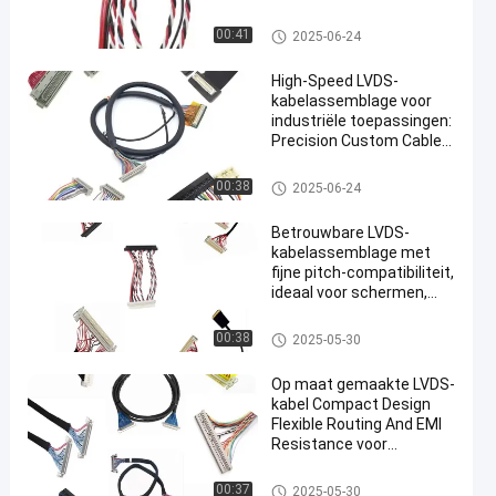
PEX/JAE/HIROSE
Compatibel
LVDS-kabels
00:41
2025-06-24
High-Speed LVDS-
kabelassemblage voor
industriële toepassingen:
Precision Custom Cable
en
Design voor ultra-snelle
gegevensoverdracht,
LVDS-kabels
00:38
2025-06-24
laag geluid en robuuste
betrouwbaarheid
Betrouwbare LVDS-
kabelassemblage met
fijne pitch-compatibiliteit,
ideaal voor schermen,
camera's en ingebedde
apparaten
LVDS-kabels
00:38
2025-05-30
Op maat gemaakte LVDS-
kabel Compact Design
Flexible Routing And EMI
Resistance voor
industrieel gebruik
LVDS-kabels
00:37
2025-05-30